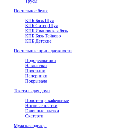
Трусы
Постельное белье
КПБ Бязь Шуя
КПБ Ситец Шуя
КПБ Ивановская бязь
КПБ Бязь Тейково
КПБ Детские
Постельные принадлежности
Пододеяльники
Наволочки
Простыни
Наперники
Покрывала
Текстиль для дома
Полотенца вафельные
Носовые платки
Головные платки
Скатерти
Мужская одежда