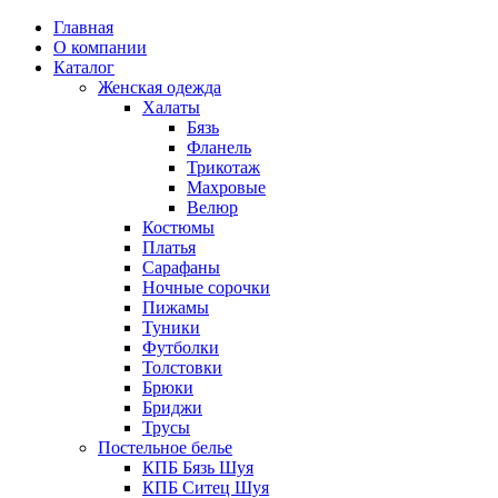
Главная
О компании
Каталог
Женская одежда
Халаты
Бязь
Фланель
Трикотаж
Махровые
Велюр
Костюмы
Платья
Сарафаны
Ночные сорочки
Пижамы
Туники
Футболки
Толстовки
Брюки
Бриджи
Трусы
Постельное белье
КПБ Бязь Шуя
КПБ Ситец Шуя