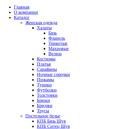
Главная
О компании
Каталог
Женская одежда
Халаты
Бязь
Фланель
Трикотаж
Махровые
Велюр
Костюмы
Платья
Сарафаны
Ночные сорочки
Пижамы
Туники
Футболки
Толстовки
Брюки
Бриджи
Трусы
Постельное белье
КПБ Бязь Шуя
КПБ Ситец Шуя