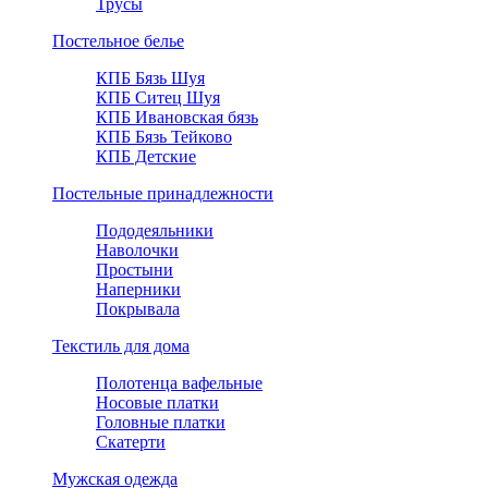
Трусы
Постельное белье
КПБ Бязь Шуя
КПБ Ситец Шуя
КПБ Ивановская бязь
КПБ Бязь Тейково
КПБ Детские
Постельные принадлежности
Пододеяльники
Наволочки
Простыни
Наперники
Покрывала
Текстиль для дома
Полотенца вафельные
Носовые платки
Головные платки
Скатерти
Мужская одежда