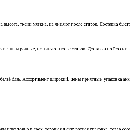
высоте, ткани мягкие, не линяют после стирок. Доставка быстр
ие, швы ровные, не линяют после стирок. Доставка по России в
 бельё бязь. Ассортимент широкий, цены приятные, упаковка ак
ки идут точно в срок, хорошая и аккуратная упаковка, товар со