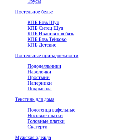
Трусы
Постельное белье
КПБ Бязь Шуя
КПБ Ситец Шуя
КПБ Ивановская бязь
КПБ Бязь Тейково
КПБ Детские
Постельные принадлежности
Пододеяльники
Наволочки
Простыни
Наперники
Покрывала
Текстиль для дома
Полотенца вафельные
Носовые платки
Головные платки
Скатерти
Мужская одежда