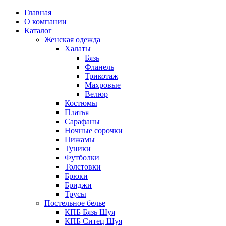
Главная
О компании
Каталог
Женская одежда
Халаты
Бязь
Фланель
Трикотаж
Махровые
Велюр
Костюмы
Платья
Сарафаны
Ночные сорочки
Пижамы
Туники
Футболки
Толстовки
Брюки
Бриджи
Трусы
Постельное белье
КПБ Бязь Шуя
КПБ Ситец Шуя