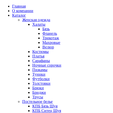
Главная
О компании
Каталог
Женская одежда
Халаты
Бязь
Фланель
Трикотаж
Махровые
Велюр
Костюмы
Платья
Сарафаны
Ночные сорочки
Пижамы
Туники
Футболки
Толстовки
Брюки
Бриджи
Трусы
Постельное белье
КПБ Бязь Шуя
КПБ Ситец Шуя