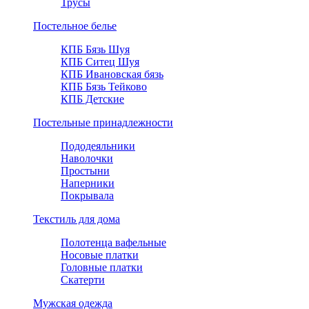
Трусы
Постельное белье
КПБ Бязь Шуя
КПБ Ситец Шуя
КПБ Ивановская бязь
КПБ Бязь Тейково
КПБ Детские
Постельные принадлежности
Пододеяльники
Наволочки
Простыни
Наперники
Покрывала
Текстиль для дома
Полотенца вафельные
Носовые платки
Головные платки
Скатерти
Мужская одежда