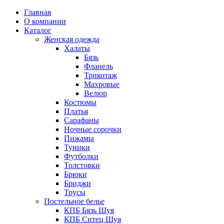
Главная
О компании
Каталог
Женская одежда
Халаты
Бязь
Фланель
Трикотаж
Махровые
Велюр
Костюмы
Платья
Сарафаны
Ночные сорочки
Пижамы
Туники
Футболки
Толстовки
Брюки
Бриджи
Трусы
Постельное белье
КПБ Бязь Шуя
КПБ Ситец Шуя