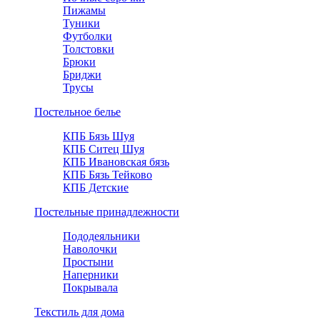
Пижамы
Туники
Футболки
Толстовки
Брюки
Бриджи
Трусы
Постельное белье
КПБ Бязь Шуя
КПБ Ситец Шуя
КПБ Ивановская бязь
КПБ Бязь Тейково
КПБ Детские
Постельные принадлежности
Пододеяльники
Наволочки
Простыни
Наперники
Покрывала
Текстиль для дома