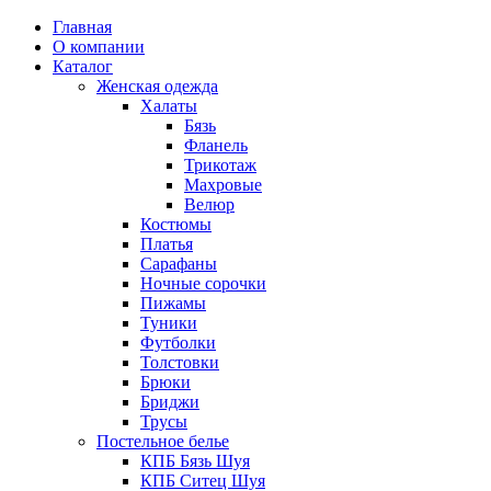
Главная
О компании
Каталог
Женская одежда
Халаты
Бязь
Фланель
Трикотаж
Махровые
Велюр
Костюмы
Платья
Сарафаны
Ночные сорочки
Пижамы
Туники
Футболки
Толстовки
Брюки
Бриджи
Трусы
Постельное белье
КПБ Бязь Шуя
КПБ Ситец Шуя