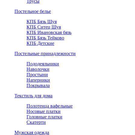
Трусы
Постельное белье
КПБ Бязь Шуя
КПБ Ситец Шуя
КПБ Ивановская бязь
КПБ Бязь Тейково
КПБ Детские
Постельные принадлежности
Пододеяльники
Наволочки
Простыни
Наперники
Покрывала
Текстиль для дома
Полотенца вафельные
Носовые платки
Головные платки
Скатерти
Мужская одежда