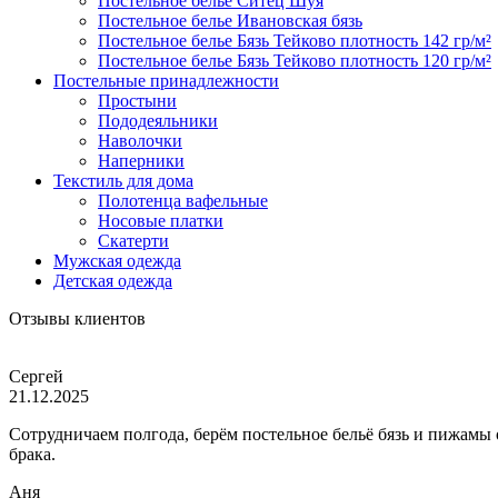
Постельное белье Ситец Шуя
Постельное белье Ивановская бязь
Постельное белье Бязь Тейково плотность 142 гр/м²
Постельное белье Бязь Тейково плотность 120 гр/м²
Постельные принадлежности
Простыни
Пододеяльники
Наволочки
Наперники
Текстиль для дома
Полотенца вафельные
Носовые платки
Скатерти
Мужская одежда
Детская одежда
Отзывы клиентов
Сергей
21.12.2025
Сотрудничаем полгода, берём постельное бельё бязь и пижамы
брака.
Аня