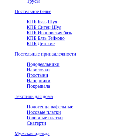
Трусы
Постельное белье
КПБ Бязь Шуя
КПБ Ситец Шуя
КПБ Ивановская бязь
КПБ Бязь Тейково
КПБ Детские
Постельные принадлежности
Пододеяльники
Наволочки
Простыни
Наперники
Покрывала
Текстиль для дома
Полотенца вафельные
Носовые платки
Головные платки
Скатерти
Мужская одежда