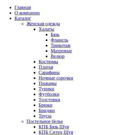
Главная
О компании
Каталог
Женская одежда
Халаты
Бязь
Фланель
Трикотаж
Махровые
Велюр
Костюмы
Платья
Сарафаны
Ночные сорочки
Пижамы
Туники
Футболки
Толстовки
Брюки
Бриджи
Трусы
Постельное белье
КПБ Бязь Шуя
КПБ Ситец Шуя