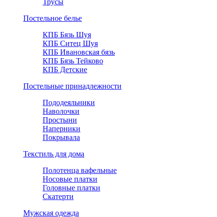
Трусы
Постельное белье
КПБ Бязь Шуя
КПБ Ситец Шуя
КПБ Ивановская бязь
КПБ Бязь Тейково
КПБ Детские
Постельные принадлежности
Пододеяльники
Наволочки
Простыни
Наперники
Покрывала
Текстиль для дома
Полотенца вафельные
Носовые платки
Головные платки
Скатерти
Мужская одежда