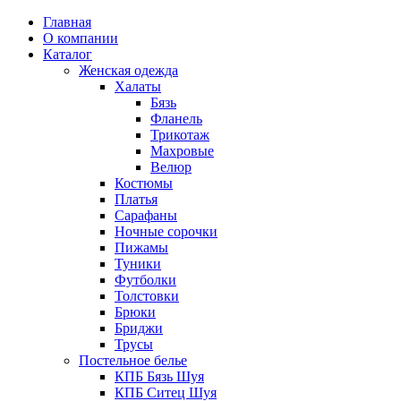
Главная
О компании
Каталог
Женская одежда
Халаты
Бязь
Фланель
Трикотаж
Махровые
Велюр
Костюмы
Платья
Сарафаны
Ночные сорочки
Пижамы
Туники
Футболки
Толстовки
Брюки
Бриджи
Трусы
Постельное белье
КПБ Бязь Шуя
КПБ Ситец Шуя