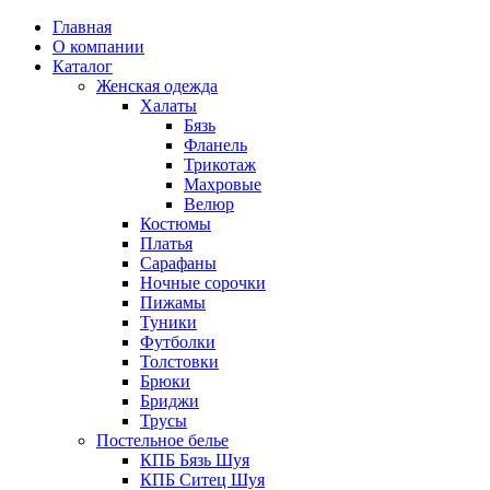
Главная
О компании
Каталог
Женская одежда
Халаты
Бязь
Фланель
Трикотаж
Махровые
Велюр
Костюмы
Платья
Сарафаны
Ночные сорочки
Пижамы
Туники
Футболки
Толстовки
Брюки
Бриджи
Трусы
Постельное белье
КПБ Бязь Шуя
КПБ Ситец Шуя