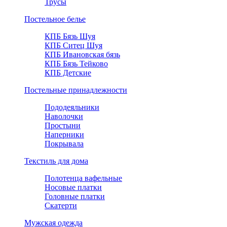
Трусы
Постельное белье
КПБ Бязь Шуя
КПБ Ситец Шуя
КПБ Ивановская бязь
КПБ Бязь Тейково
КПБ Детские
Постельные принадлежности
Пододеяльники
Наволочки
Простыни
Наперники
Покрывала
Текстиль для дома
Полотенца вафельные
Носовые платки
Головные платки
Скатерти
Мужская одежда