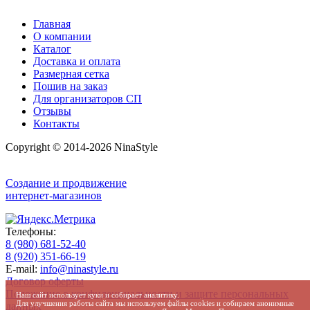
Главная
О компании
Каталог
Доставка и оплата
Размерная сетка
Пошив на заказ
Для организаторов СП
Отзывы
Контакты
Copyright © 2014-2026 NinaStyle
Создание и продвижение
интернет-магазинов
Телефоны:
8 (980) 681-52-40
8 (920) 351-66-19
E-mail:
info@ninastyle.ru
Договор оферты
Положение о конфиденциальности и защите персональных
Наш сайт использует куки и собирает аналитику.
Для улучшения работы сайта мы используем файлы cookies и собираем анонимные
данных