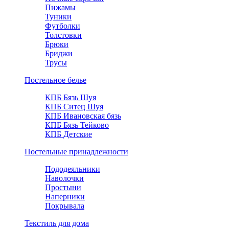
Пижамы
Туники
Футболки
Толстовки
Брюки
Бриджи
Трусы
Постельное белье
КПБ Бязь Шуя
КПБ Ситец Шуя
КПБ Ивановская бязь
КПБ Бязь Тейково
КПБ Детские
Постельные принадлежности
Пододеяльники
Наволочки
Простыни
Наперники
Покрывала
Текстиль для дома