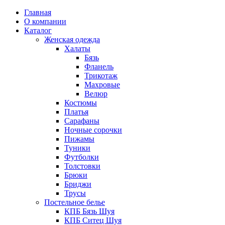
Главная
О компании
Каталог
Женская одежда
Халаты
Бязь
Фланель
Трикотаж
Махровые
Велюр
Костюмы
Платья
Сарафаны
Ночные сорочки
Пижамы
Туники
Футболки
Толстовки
Брюки
Бриджи
Трусы
Постельное белье
КПБ Бязь Шуя
КПБ Ситец Шуя