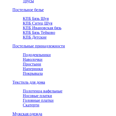
Трусы
Постельное белье
КПБ Бязь Шуя
КПБ Ситец Шуя
КПБ Ивановская бязь
КПБ Бязь Тейково
КПБ Детские
Постельные принадлежности
Пододеяльники
Наволочки
Простыни
Наперники
Покрывала
Текстиль для дома
Полотенца вафельные
Носовые платки
Головные платки
Скатерти
Мужская одежда