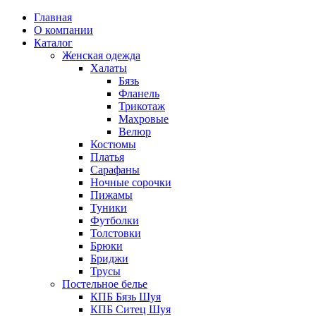
Главная
О компании
Каталог
Женская одежда
Халаты
Бязь
Фланель
Трикотаж
Махровые
Велюр
Костюмы
Платья
Сарафаны
Ночные сорочки
Пижамы
Туники
Футболки
Толстовки
Брюки
Бриджи
Трусы
Постельное белье
КПБ Бязь Шуя
КПБ Ситец Шуя