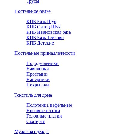
Трусы
Постельное белье
КПБ Бязь Шуя
КПБ Ситец Шуя
КПБ Ивановская бязь
КПБ Бязь Тейково
КПБ Детские
Постельные принадлежности
Пододеяльники
Наволочки
Простыни
Наперники
Покрывала
Текстиль для дома
Полотенца вафельные
Носовые платки
Головные платки
Скатерти
Мужская одежда