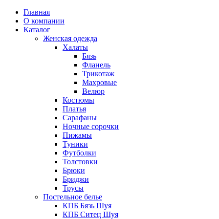
Главная
О компании
Каталог
Женская одежда
Халаты
Бязь
Фланель
Трикотаж
Махровые
Велюр
Костюмы
Платья
Сарафаны
Ночные сорочки
Пижамы
Туники
Футболки
Толстовки
Брюки
Бриджи
Трусы
Постельное белье
КПБ Бязь Шуя
КПБ Ситец Шуя