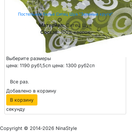
Постельное белье Ситец Шуя "Зеленые круги"
Материал:
Ситец Шуя
Состав:
100% хлопок
от
1190 руб
КУПИТЬ
Выберите размеры
цена: 1190 руб
1,5сп
цена: 1300 руб
2сп
Все раз.
Добавлено в корзину
В корзину
секунду
Copyright © 2014-2026 NinaStyle