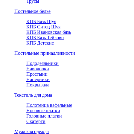
Трусы
Постельное белье
КПБ Бязь Шуя
КПБ Ситец Шуя
КПБ Ивановская бязь
КПБ Бязь Тейково
КПБ Детские
Постельные принадлежности
Пододеяльники
Наволочки
Простыни
Наперники
Покрывала
Текстиль для дома
Полотенца вафельные
Носовые платки
Головные платки
Скатерти
Мужская одежда