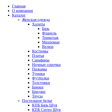
Главная
О компании
Каталог
Женская одежда
Халаты
Бязь
Фланель
Трикотаж
Махровые
Велюр
Костюмы
Платья
Сарафаны
Ночные сорочки
Пижамы
Туники
Футболки
Толстовки
Брюки
Бриджи
Трусы
Постельное белье
КПБ Бязь Шуя
КПБ Ситец Шуя