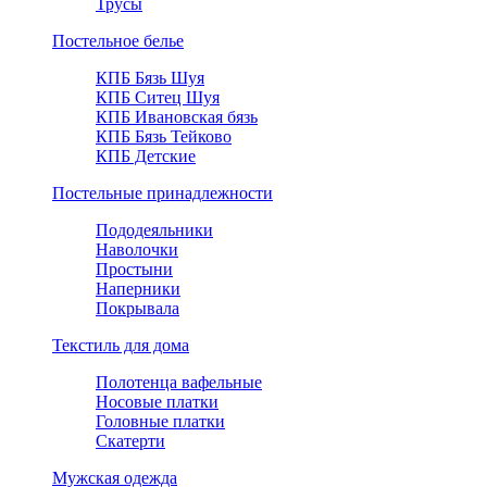
Трусы
Постельное белье
КПБ Бязь Шуя
КПБ Ситец Шуя
КПБ Ивановская бязь
КПБ Бязь Тейково
КПБ Детские
Постельные принадлежности
Пододеяльники
Наволочки
Простыни
Наперники
Покрывала
Текстиль для дома
Полотенца вафельные
Носовые платки
Головные платки
Скатерти
Мужская одежда