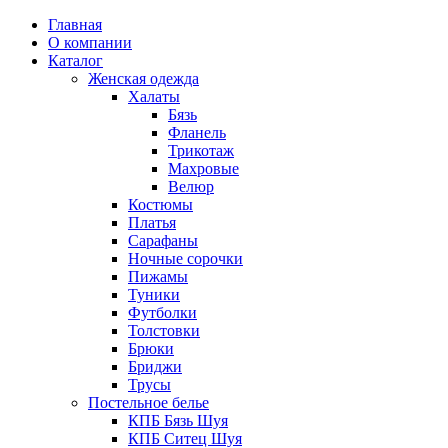
Главная
О компании
Каталог
Женская одежда
Халаты
Бязь
Фланель
Трикотаж
Махровые
Велюр
Костюмы
Платья
Сарафаны
Ночные сорочки
Пижамы
Туники
Футболки
Толстовки
Брюки
Бриджи
Трусы
Постельное белье
КПБ Бязь Шуя
КПБ Ситец Шуя