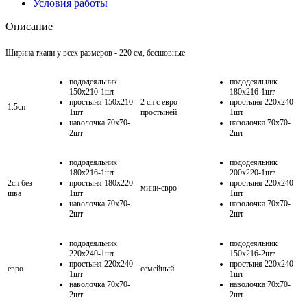
Условия работы
Описание
Ширина ткани у всех размеров - 220 см, бесшовные.
пододеяльник
пододеяльник
150х210-1шт
180х216-1шт
простыня 150х210-
2 сп с евро
простыня 220х240-
1.5сп
1шт
простыней
1шт
наволочка 70х70-
наволочка 70х70-
2шт
2шт
пододеяльник
пододеяльник
180х216-1шт
200х220-1шт
2сп без
простыня 180х220-
простыня 220х240-
мини-евро
шва
1шт
1шт
наволочка 70х70-
наволочка 70х70-
2шт
2шт
пододеяльник
пододеяльник
220х240-1шт
150х216-2шт
простыня 220х240-
простыня 220х240-
евро
семейный
1шт
1шт
наволочка 70х70-
наволочка 70х70-
2шт
2шт