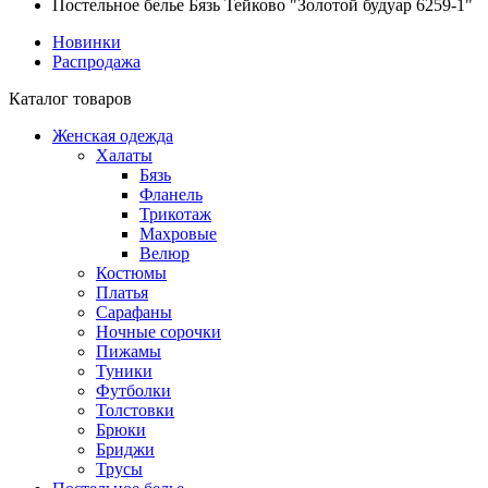
Постельное белье Бязь Тейково "Золотой будуар 6259-1"
Новинки
Распродажа
Каталог товаров
Женская одежда
Халаты
Бязь
Фланель
Трикотаж
Махровые
Велюр
Костюмы
Платья
Сарафаны
Ночные сорочки
Пижамы
Туники
Футболки
Толстовки
Брюки
Бриджи
Трусы