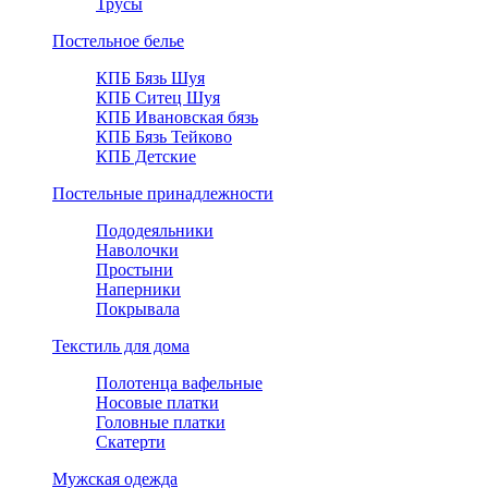
Трусы
Постельное белье
КПБ Бязь Шуя
КПБ Ситец Шуя
КПБ Ивановская бязь
КПБ Бязь Тейково
КПБ Детские
Постельные принадлежности
Пододеяльники
Наволочки
Простыни
Наперники
Покрывала
Текстиль для дома
Полотенца вафельные
Носовые платки
Головные платки
Скатерти
Мужская одежда