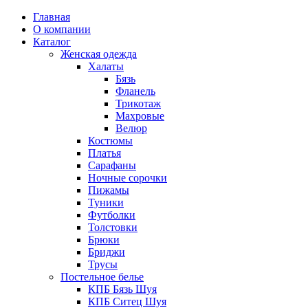
Главная
О компании
Каталог
Женская одежда
Халаты
Бязь
Фланель
Трикотаж
Махровые
Велюр
Костюмы
Платья
Сарафаны
Ночные сорочки
Пижамы
Туники
Футболки
Толстовки
Брюки
Бриджи
Трусы
Постельное белье
КПБ Бязь Шуя
КПБ Ситец Шуя