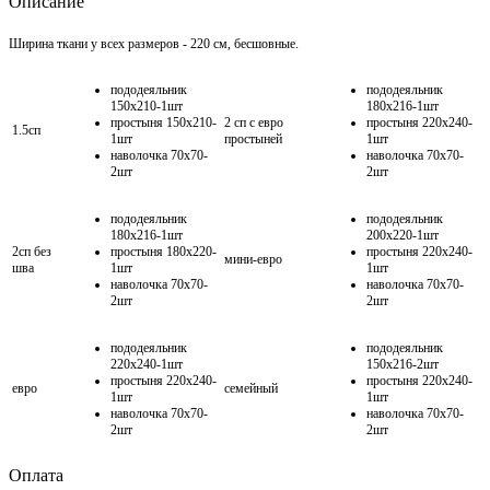
Описание
Ширина ткани у всех размеров - 220 см, бесшовные.
пододеяльник
пододеяльник
150х210-1шт
180х216-1шт
простыня 150х210-
2 сп с евро
простыня 220х240-
1.5сп
1шт
простыней
1шт
наволочка 70х70-
наволочка 70х70-
2шт
2шт
пододеяльник
пододеяльник
180х216-1шт
200х220-1шт
2сп без
простыня 180х220-
простыня 220х240-
мини-евро
шва
1шт
1шт
наволочка 70х70-
наволочка 70х70-
2шт
2шт
пододеяльник
пододеяльник
220х240-1шт
150х216-2шт
простыня 220х240-
простыня 220х240-
евро
семейный
1шт
1шт
наволочка 70х70-
наволочка 70х70-
2шт
2шт
Оплата