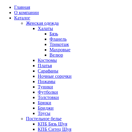
Главная
О компании
Каталог
Женская одежда
Халаты
Бязь
Фланель
Трикотаж
Махровые
Велюр
Костюмы
Платья
Сарафаны
Ночные сорочки
Пижамы
Туники
Футболки
Толстовки
Брюки
Бриджи
Трусы
Постельное белье
КПБ Бязь Шуя
КПБ Ситец Шуя