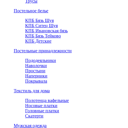
Трусы
Постельное белье
КПБ Бязь Шуя
КПБ Ситец Шуя
КПБ Ивановская бязь
КПБ Бязь Тейково
КПБ Детские
Постельные принадлежности
Пододеяльники
Наволочки
Простыни
Наперники
Покрывала
Текстиль для дома
Полотенца вафельные
Носовые платки
Головные платки
Скатерти
Мужская одежда