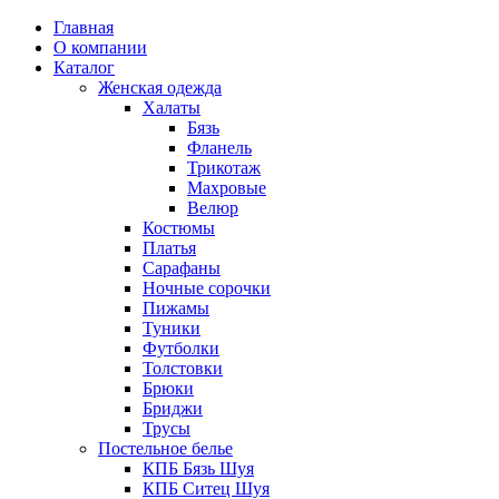
Главная
О компании
Каталог
Женская одежда
Халаты
Бязь
Фланель
Трикотаж
Махровые
Велюр
Костюмы
Платья
Сарафаны
Ночные сорочки
Пижамы
Туники
Футболки
Толстовки
Брюки
Бриджи
Трусы
Постельное белье
КПБ Бязь Шуя
КПБ Ситец Шуя