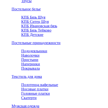
Трусы
Постельное белье
КПБ Бязь Шуя
КПБ Ситец Шуя
КПБ Ивановская бязь
КПБ Бязь Тейково
КПБ Детские
Постельные принадлежности
Пододеяльники
Наволочки
Простыни
Наперники
Покрывала
Текстиль для дома
Полотенца вафельные
Носовые платки
Головные платки
Скатерти
Мужская одежда