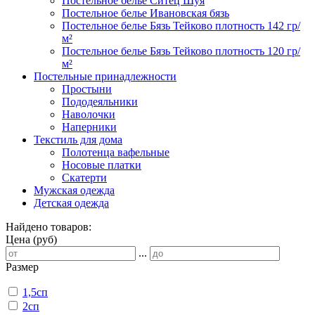
Постельное белье Ситец Шуя
Постельное белье Ивановская бязь
Постельное белье Бязь Тейково плотность 142 гр/
м²
Постельное белье Бязь Тейково плотность 120 гр/
м²
Постельные принадлежности
Простыни
Пододеяльники
Наволочки
Наперники
Текстиль для дома
Полотенца вафельные
Носовые платки
Скатерти
Мужская одежда
Детская одежда
Найдено товаров:
Цена (руб)
...
Размер
1,5сп
2сп