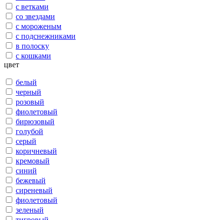
с ветками
со звездами
с мороженым
с подснежниками
в полоску
с кошками
цвет
белый
черный
розовый
фиолетовый
бирюзовый
голубой
серый
коричневый
кремовый
синий
бежевый
сиреневый
фиолетовый
зеленый
тигровый