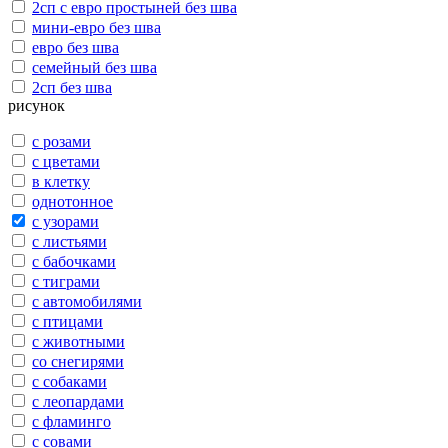
2сп с евро простыней без шва
мини-евро без шва
евро без шва
семейный без шва
2сп без шва
рисунок
с розами
с цветами
в клетку
однотонное
с узорами
с листьями
с бабочками
с тиграми
с автомобилями
с птицами
с животными
со снегирями
с собаками
с леопардами
с фламинго
с совами