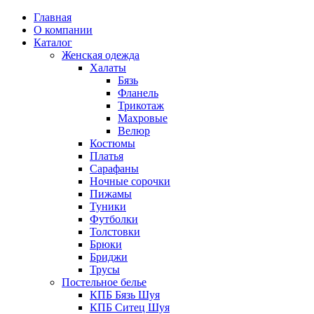
Главная
О компании
Каталог
Женская одежда
Халаты
Бязь
Фланель
Трикотаж
Махровые
Велюр
Костюмы
Платья
Сарафаны
Ночные сорочки
Пижамы
Туники
Футболки
Толстовки
Брюки
Бриджи
Трусы
Постельное белье
КПБ Бязь Шуя
КПБ Ситец Шуя