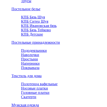
Трусы
Постельное белье
КПБ Бязь Шуя
КПБ Ситец Шуя
КПБ Ивановская бязь
КПБ Бязь Тейково
КПБ Детские
Постельные принадлежности
Пододеяльники
Наволочки
Простыни
Наперники
Покрывала
Текстиль для дома
Полотенца вафельные
Носовые платки
Головные платки
Скатерти
Мужская одежда