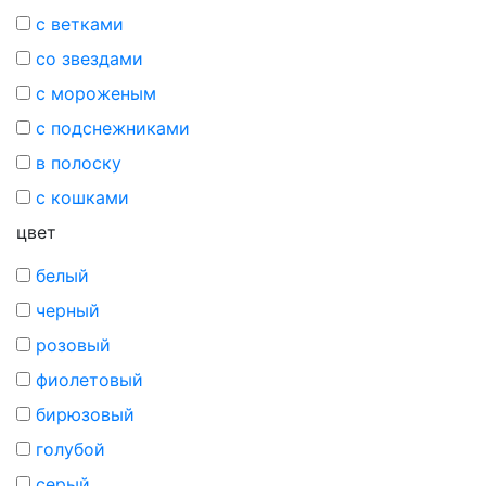
с ветками
со звездами
с мороженым
с подснежниками
в полоску
с кошками
цвет
белый
черный
розовый
фиолетовый
бирюзовый
голубой
серый