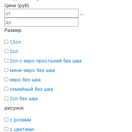
Цена (руб)
...
Размер
1,5сп
2сп
2сп с евро простыней без шва
мини-евро без шва
евро без шва
семейный без шва
2сп без шва
рисунок
с розами
с цветами