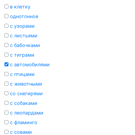
в клетку
однотонное
с узорами
с листьями
с бабочками
с тиграми
с автомобилями
с птицами
с животными
со снегирями
с собаками
с леопардами
с фламинго
с совами