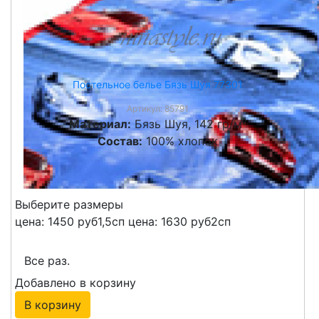
Постельное белье Бязь Шуя 77301
Артикул:
85791
Материал:
Бязь Шуя, 142 гр/м²
Состав:
100% хлопок
от
1450 руб
КУПИТЬ
Выберите размеры
цена: 1450 руб
1,5сп
цена: 1630 руб
2сп
Все раз.
Добавлено в корзину
В корзину