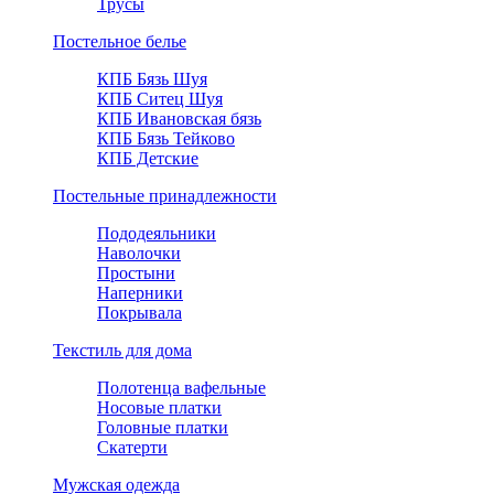
Трусы
Постельное белье
КПБ Бязь Шуя
КПБ Ситец Шуя
КПБ Ивановская бязь
КПБ Бязь Тейково
КПБ Детские
Постельные принадлежности
Пододеяльники
Наволочки
Простыни
Наперники
Покрывала
Текстиль для дома
Полотенца вафельные
Носовые платки
Головные платки
Скатерти
Мужская одежда