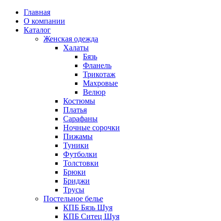
Главная
О компании
Каталог
Женская одежда
Халаты
Бязь
Фланель
Трикотаж
Махровые
Велюр
Костюмы
Платья
Сарафаны
Ночные сорочки
Пижамы
Туники
Футболки
Толстовки
Брюки
Бриджи
Трусы
Постельное белье
КПБ Бязь Шуя
КПБ Ситец Шуя