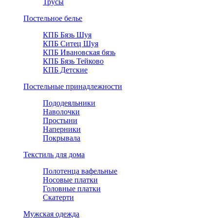
Трусы
Постельное белье
КПБ Бязь Шуя
КПБ Ситец Шуя
КПБ Ивановская бязь
КПБ Бязь Тейково
КПБ Детские
Постельные принадлежности
Пододеяльники
Наволочки
Простыни
Наперники
Покрывала
Текстиль для дома
Полотенца вафельные
Носовые платки
Головные платки
Скатерти
Мужская одежда