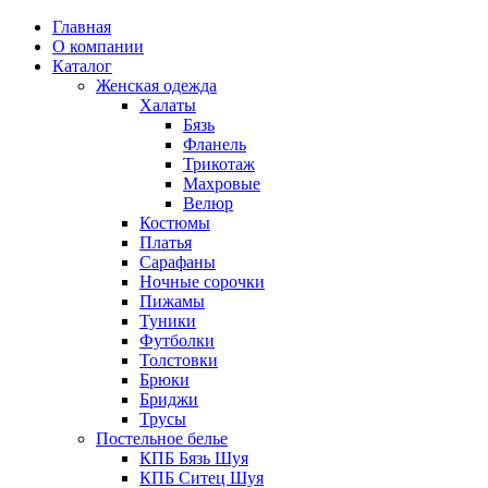
Главная
О компании
Каталог
Женская одежда
Халаты
Бязь
Фланель
Трикотаж
Махровые
Велюр
Костюмы
Платья
Сарафаны
Ночные сорочки
Пижамы
Туники
Футболки
Толстовки
Брюки
Бриджи
Трусы
Постельное белье
КПБ Бязь Шуя
КПБ Ситец Шуя