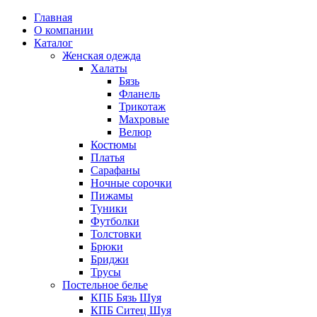
Главная
О компании
Каталог
Женская одежда
Халаты
Бязь
Фланель
Трикотаж
Махровые
Велюр
Костюмы
Платья
Сарафаны
Ночные сорочки
Пижамы
Туники
Футболки
Толстовки
Брюки
Бриджи
Трусы
Постельное белье
КПБ Бязь Шуя
КПБ Ситец Шуя