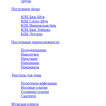
Трусы
Постельное белье
КПБ Бязь Шуя
КПБ Ситец Шуя
КПБ Ивановская бязь
КПБ Бязь Тейково
КПБ Детские
Постельные принадлежности
Пододеяльники
Наволочки
Простыни
Наперники
Покрывала
Текстиль для дома
Полотенца вафельные
Носовые платки
Головные платки
Скатерти
Мужская одежда