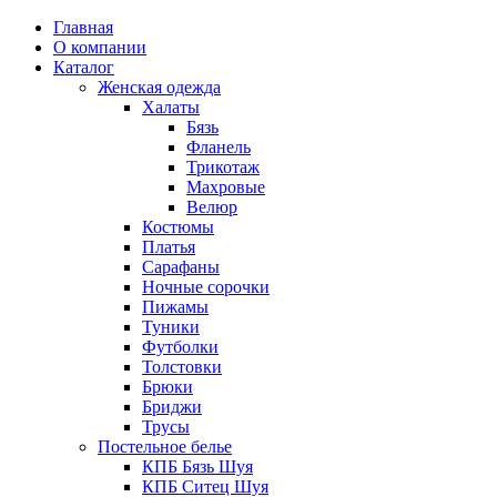
Главная
О компании
Каталог
Женская одежда
Халаты
Бязь
Фланель
Трикотаж
Махровые
Велюр
Костюмы
Платья
Сарафаны
Ночные сорочки
Пижамы
Туники
Футболки
Толстовки
Брюки
Бриджи
Трусы
Постельное белье
КПБ Бязь Шуя
КПБ Ситец Шуя