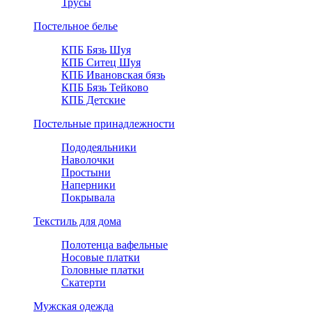
Трусы
Постельное белье
КПБ Бязь Шуя
КПБ Ситец Шуя
КПБ Ивановская бязь
КПБ Бязь Тейково
КПБ Детские
Постельные принадлежности
Пододеяльники
Наволочки
Простыни
Наперники
Покрывала
Текстиль для дома
Полотенца вафельные
Носовые платки
Головные платки
Скатерти
Мужская одежда