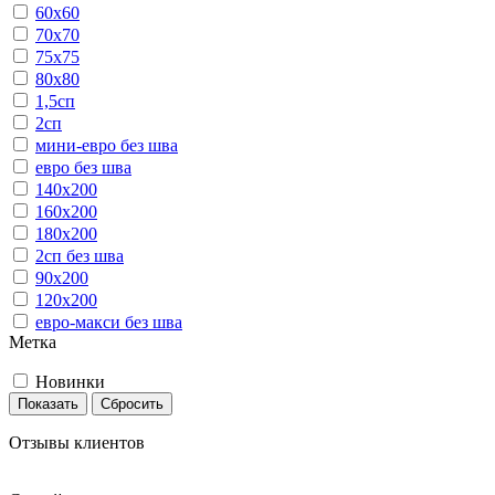
60х60
70х70
75х75
80х80
1,5сп
2сп
мини-евро без шва
евро без шва
140х200
160х200
180х200
2сп без шва
90х200
120х200
евро-макси без шва
Метка
Новинки
Показать
Сбросить
Отзывы клиентов