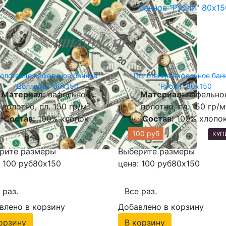
олотенце вафельное банное
Полотенце вафельное бан
"Доллары" 80х150
"Рубли" 80х150
Материал:
вафельное
Материал:
вафельно
полотно, пл. 150 гр/м²
полотно, пл. 150 гр/м
Состав:
100% хлопок
Состав:
100% хлопо
00 руб
100 руб
КУПИТЬ
КУП
рите размеры
Выберите размеры
 100 руб
80х150
цена: 100 руб
80х150
 раз.
Все раз.
влено в корзину
Добавлено в корзину
орзину
В корзину