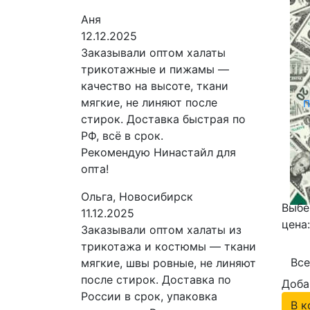
Аня
12.12.2025
Заказывали оптом халаты
трикотажные и пижамы —
качество на высоте, ткани
мягкие, не линяют после
П
стирок. Доставка быстрая по
РФ, всё в срок.
Рекомендую Нинастайл для
опта!
1
Ольга, Новосибирск
Выбе
11.12.2025
цена:
Заказывали оптом халаты из
трикотажа и костюмы — ткани
Все
мягкие, швы ровные, не линяют
после стирок. Доставка по
Доба
России в срок, упаковка
В к