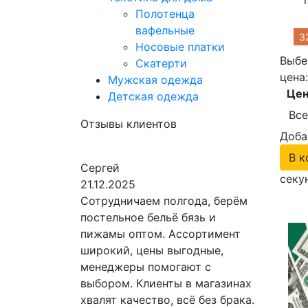
Полотенца
вафельные
3
Носовые платки
Выбе
Скатерти
цена
Мужская одежда
Цен
Детская одежда
Все
Отзывы клиентов
Доба
В к
Сергей
секу
21.12.2025
Сотрудничаем полгода, берём
постельное бельё бязь и
пижамы оптом. Ассортимент
широкий, цены выгодные,
менеджеры помогают с
выбором. Клиенты в магазинах
хвалят качество, всё без брака.