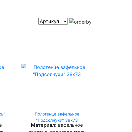
сь"
Полотенце вафельное
"Подсолнухи" 38х73
е
Материал:
вафельное
ль
полотно, производитель