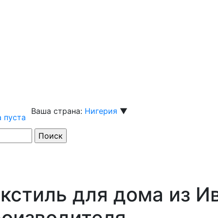
Ваша страна:
Нигерия
▼
 пуста
кстиль для дома из И
роизводителя