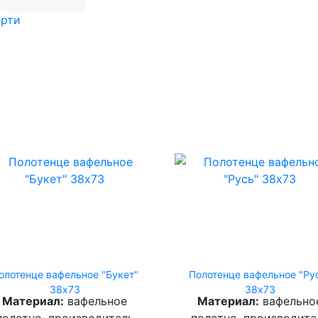
ерти
олотенце вафельное "Букет"
Полотенце вафельное "Ру
38х73
38х73
Материал:
вафельное
Материал:
вафельно
полотно, производитель
полотно, производите