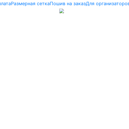
плата
Размерная сетка
Пошив на заказ
Для организаторо